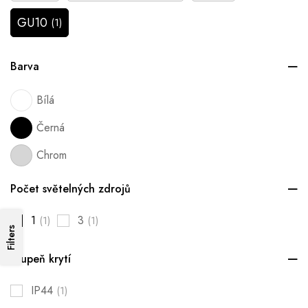
GU10
(1)
Barva
Bílá
Černá
Chrom
Počet světelných zdrojů
1
3
(1)
(1)
Filters
Stupeň krytí
IP44
(1)