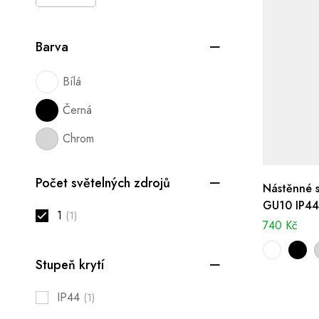
Barva
Bílá
Černá
Chrom
Počet světelných zdrojů
Nástěnné sv
GU10 IP44
1
(1)
740
Kč
Stupeň krytí
IP44
(1)