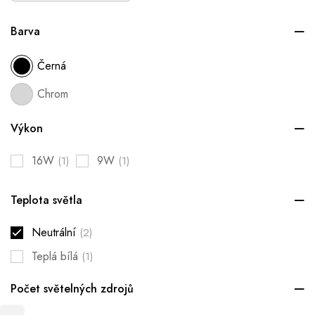
Barva
Černá
Chrom
Výkon
16W
9W
(1)
(1)
Teplota světla
Neutrální
(2)
Teplá bílá
(1)
Počet světelných zdrojů