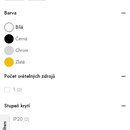
Barva
Bílá
Černá
Chrom
Zlatá
Počet světelných zdrojů
1
(2)
Stupeň krytí
IP20
(2)
Filters