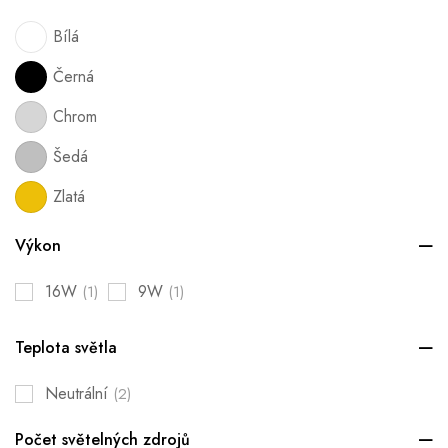
Bílá
Černá
Chrom
Šedá
Zlatá
Výkon
16W
9W
(1)
(1)
Teplota světla
Neutrální
(2)
Počet světelných zdrojů