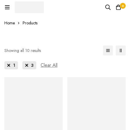
0
Home
Products
Showing all 10 results
Clear All
1
3