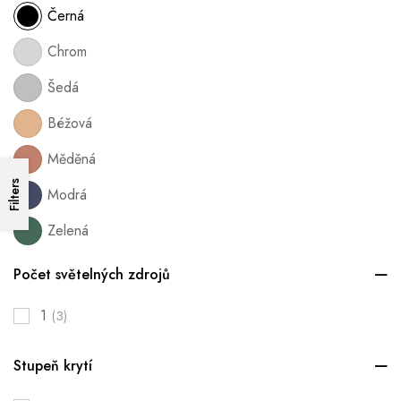
Černá
Chrom
Šedá
Béžová
Měděná
Filters
Modrá
Zelená
Počet světelných zdrojů
1
(3)
Stupeň krytí