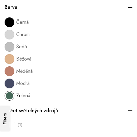
Barva
Černá
Chrom
Šedá
Béžová
Měděná
Modrá
Zelená
Počet světelných zdrojů
Filters
1
(1)