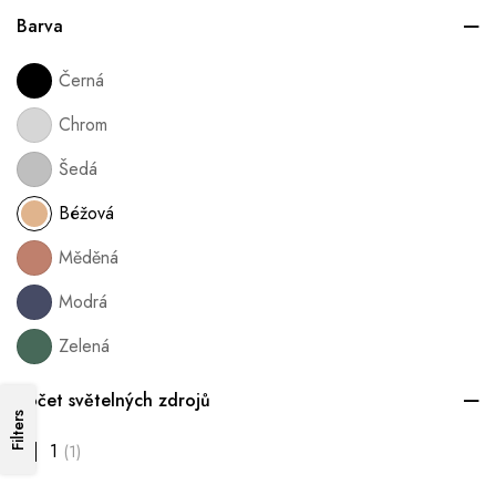
Barva
Černá
Chrom
Šedá
Béžová
Měděná
Modrá
Zelená
Počet světelných zdrojů
Filters
1
(1)