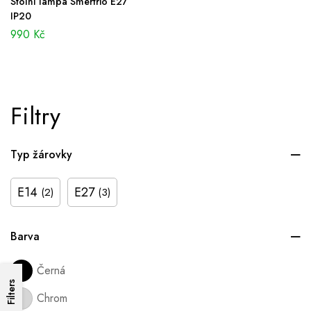
Stolní lampa Smertrio E27
IP20
990
Kč
Filtry
Typ žárovky
E14
E27
(2)
(3)
Barva
Černá
Filters
Chrom