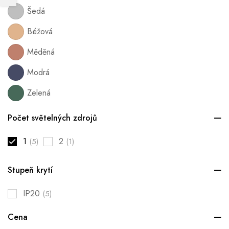
Šedá
Béžová
Měděná
Modrá
Zelená
Počet světelných zdrojů
1
2
(5)
(1)
Stupeň krytí
IP20
(5)
Cena