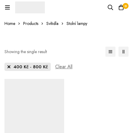
0
Home
Products
Svítidla
Stolní lampy
Showing the single result
Clear All
400
Kč
-
800
Kč