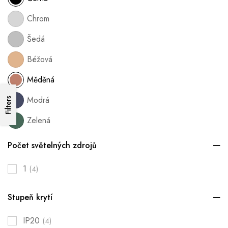
Chrom
Šedá
Béžová
Měděná
Modrá
Filters
Zelená
Počet světelných zdrojů
1
(4)
Stupeň krytí
IP20
(4)