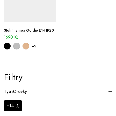
Stolní lampa Goldie E14 IP20
1690
Kč
+2
Filtry
Typ žárovky
E14
(1)