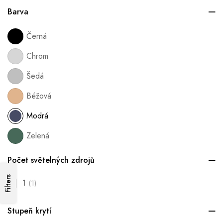
Barva
Černá
Chrom
Šedá
Béžová
Modrá
Zelená
Počet světelných zdrojů
Filters
1
(1)
Stupeň krytí