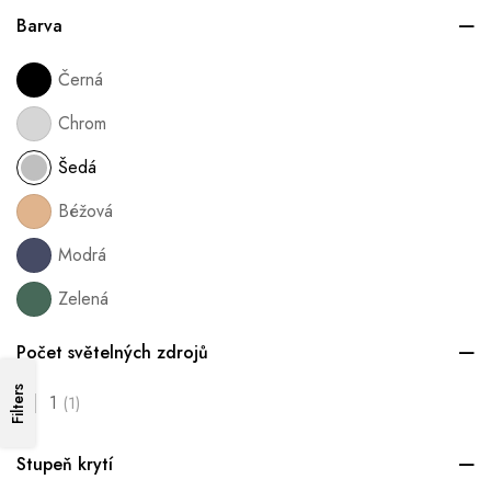
Barva
Černá
Chrom
Šedá
Béžová
Modrá
Zelená
Počet světelných zdrojů
Filters
1
(1)
Stupeň krytí