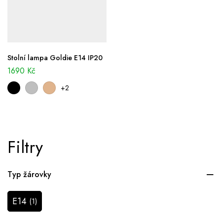
Stolní lampa Goldie E14 IP20
1690
Kč
+2
Filtry
Typ žárovky
E14
(1)