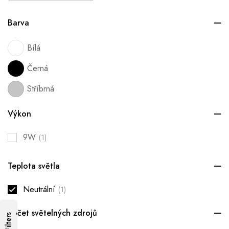
Barva
Bílá
Černá
Stříbrná
Výkon
9W
(1)
Teplota světla
Neutrální
(1)
Počet světelných zdrojů
Filters