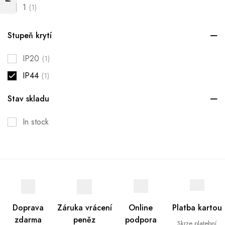
1
(1)
Stupeň krytí
IP20
(1)
IP44
(1)
Stav skladu
In stock
Doprava
Záruka vrácení
Online
Platba kartou
zdarma
peněz
podpora
Skrze platební