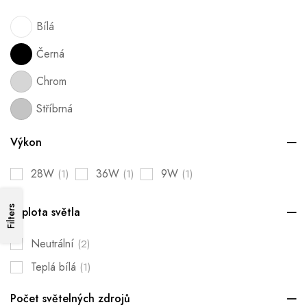
Bílá
Černá
Chrom
Stříbrná
Výkon
28W
36W
9W
(1)
(1)
(1)
Filters
Teplota světla
Neutrální
(2)
Teplá bílá
(1)
Počet světelných zdrojů