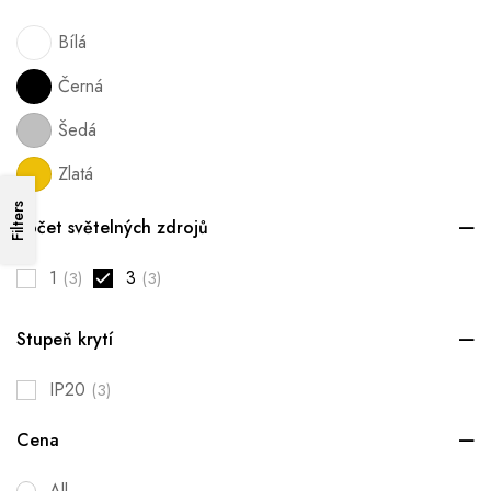
Bílá
Černá
Šedá
Zlatá
Filters
Počet světelných zdrojů
1
3
(3)
(3)
Stupeň krytí
IP20
(3)
Cena
All