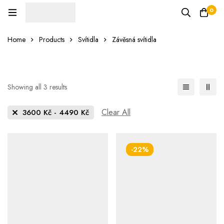
0
Home
Products
Svítidla
Závěsná svítidla
Showing all 3 results
Clear All
3600
Kč
-
4490
Kč
-22%