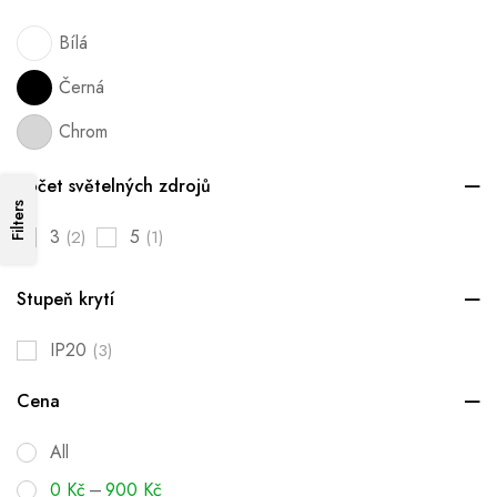
Bílá
Černá
Chrom
Počet světelných zdrojů
Filters
3
5
(2)
(1)
Stupeň krytí
IP20
(3)
Cena
All
–
0
Kč
900
Kč