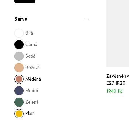
Barva
Bílá
Černá
Šedá
Béžová
Závěsné sv
Měděná
E27 IP20
Modrá
1940
Kč
Zelená
Zlatá