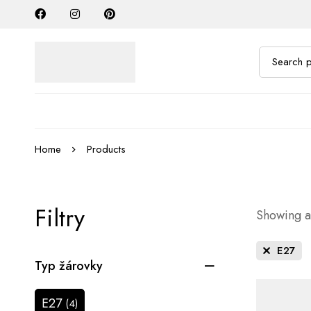
Home
Products
Filtry
Showing al
E27
Typ žárovky
E27
(4)