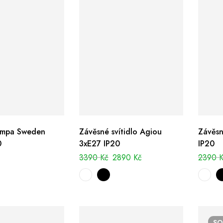
ampa Sweden
Závěsné svítidlo Agiou
Závěsn
0
3xE27 IP20
IP20
3390
Kč
2890
Kč
2390
S