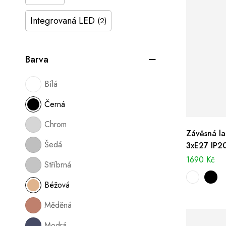
Integrovaná LED
(2)
Barva
Bílá
Černá
Chrom
Závěsná l
Šedá
3xE27 IP2
1690
Kč
Stříbrná
Béžová
Měděná
Modrá