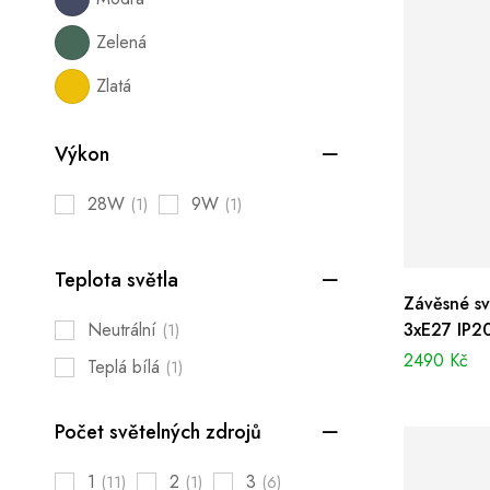
Zelená
Zlatá
Výkon
28W
9W
(1)
(1)
Teplota světla
Závěsné sv
Neutrální
3xE27 IP2
(1)
2490
Kč
Teplá bílá
(1)
Počet světelných zdrojů
1
2
3
(11)
(1)
(6)