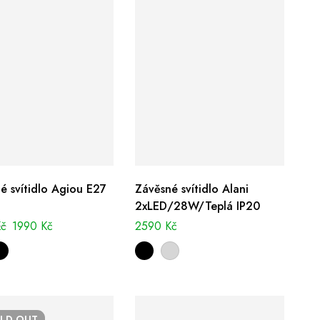
é svítidlo Agiou E27
Závěsné svítidlo Alani
2xLED/28W/Teplá IP20
Kč
1990
Kč
2590
Kč
OLD
OUT