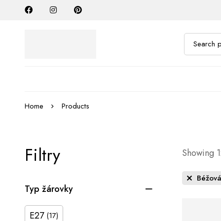
Home
Products
Filtry
Showing 12
Béžov
Typ žárovky
E27
(17)