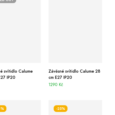
é svítidlo Calume
Závěsné svítidlo Calume 28
E27 IP20
cm E27 IP20
č
1290
Kč
2%
-25%