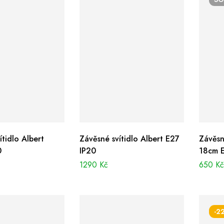
ítidlo Albert
Závěsné svítidlo Albert E27
Závěsn
0
IP20
18cm 
1290
Kč
650
K
-2