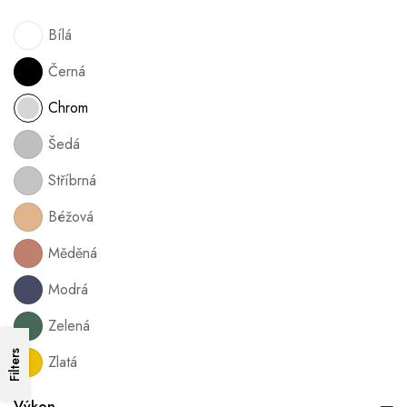
Bílá
Černá
Chrom
Šedá
Stříbrná
Béžová
Měděná
Modrá
Zelená
Filters
Zlatá
Výkon