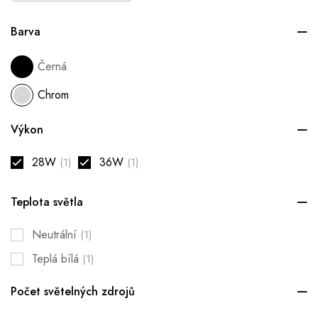
Barva
Černá
Chrom
Výkon
28W
36W
(1)
(1)
Teplota světla
Neutrální
(1)
Teplá bílá
(1)
Počet světelných zdrojů