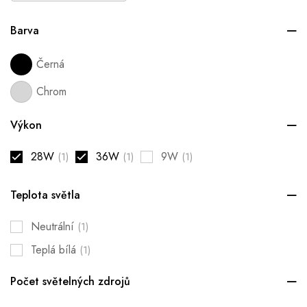
Barva
Černá
Chrom
Výkon
28W
36W
9W
(1)
(1)
(1)
Teplota světla
Neutrální
(1)
Teplá bílá
(1)
Počet světelných zdrojů