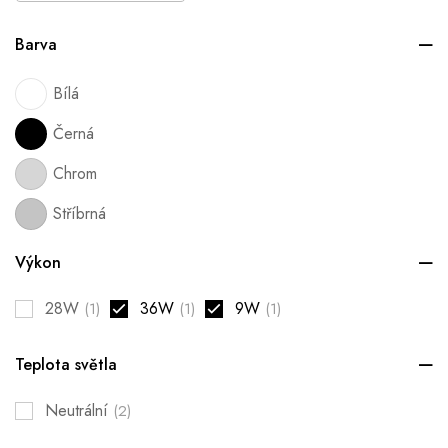
Barva
Bílá
Černá
Chrom
Stříbrná
Výkon
28W
36W
9W
(1)
(1)
(1)
Teplota světla
Neutrální
(2)