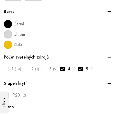
Barva
Černá
Chrom
Zlatá
Počet světelných zdrojů
1
2
3
4
5
(14)
(1)
(9)
(1)
(1)
Stupeň krytí
IP20
(2)
Filters
Cena