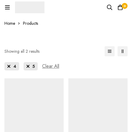
0
Home
Products
Showing all 2 results
Clear All
4
5