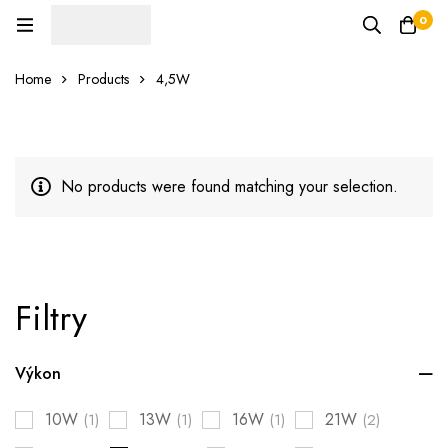
0
Home
Products
4,5W
No products were found matching your selection.
Filtry
Výkon
10W
13W
16W
21W
(1)
(1)
(1)
(2)