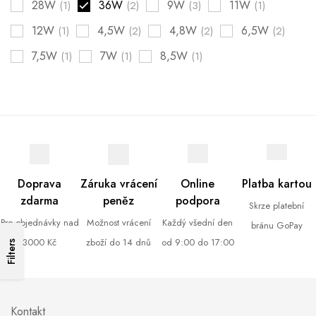
28W
36W
9W
11W
(1)
(2)
(3)
(1)
12W
4,5W
4,8W
6,5W
(1)
(2)
(2)
(2)
7,5W
7W
8,5W
(1)
(1)
(1)
Doprava
Záruka vrácení
Online
Platba kartou
zdarma
peněz
podpora
Skrze platební
Pro objednávky nad
Možnost vrácení
Každý všední den
bránu GoPay
3000 Kč
zboží do 14 dnů
od 9:00 do 17:00
Filters
Kontakt