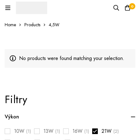
0
Home
Products
4,5W
No products were found matching your selection.
Filtry
Výkon
10W
13W
16W
21W
(1)
(1)
(1)
(2)