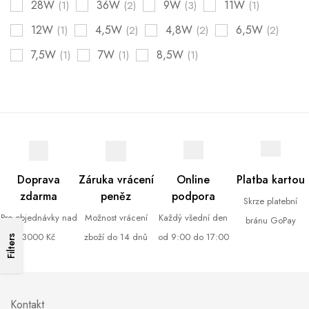
28W
36W
9W
11W
(1)
(2)
(3)
(1)
12W
4,5W
4,8W
6,5W
(1)
(2)
(2)
(2)
7,5W
7W
8,5W
(1)
(1)
(1)
Doprava
Záruka vrácení
Online
Platba kartou
zdarma
peněz
podpora
Skrze platební
Pro objednávky nad
Možnost vrácení
Každý všední den
bránu GoPay
3000 Kč
zboží do 14 dnů
od 9:00 do 17:00
Filters
Kontakt