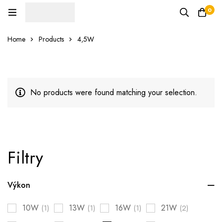
0
Home
Products
4,5W
No products were found matching your selection.
Filtry
Výkon
10W
13W
16W
21W
(1)
(1)
(1)
(2)