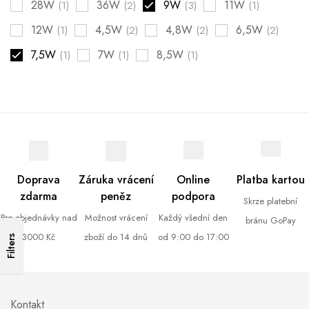
28W
36W
9W
11W
(1)
(2)
(3)
(1)
12W
4,5W
4,8W
6,5W
(1)
(2)
(2)
(2)
7,5W
7W
8,5W
(1)
(1)
(1)
Doprava
Záruka vrácení
Online
Platba kartou
zdarma
peněz
podpora
Skrze platební
Pro objednávky nad
Možnost vrácení
Každý všední den
bránu GoPay
3000 Kč
zboží do 14 dnů
od 9:00 do 17:00
Filters
Kontakt