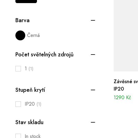
Barva
Černá
Počet světelných zdrojů
1
(1)
Závěsné sv
IP20
Stupeň krytí
1290
Kč
IP20
(1)
Stav skladu
In stock