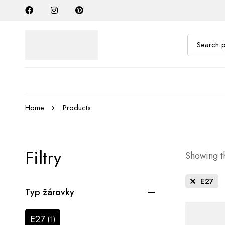
Home
Products
Filtry
Showing th
E27
Typ žárovky
E27
(1)