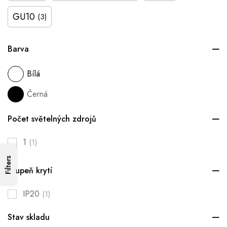
GU10
(3)
Barva
Bílá
Černá
Počet světelných zdrojů
1
(1)
Filters
Stupeň krytí
IP20
(1)
Stav skladu