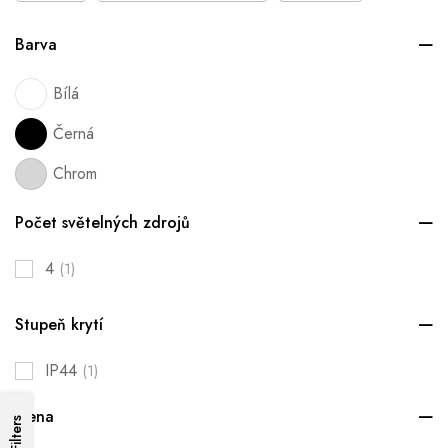
Barva
Bílá
Černá
Chrom
Počet světelných zdrojů
4
(1)
Stupeň krytí
IP44
(1)
Cena
Filters