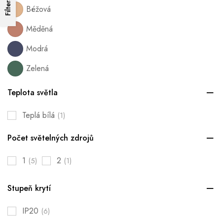
Filters
Béžová
Měděná
Modrá
Zelená
Teplota světla
Teplá bílá
(1)
Počet světelných zdrojů
1
2
(5)
(1)
Stupeň krytí
IP20
(6)