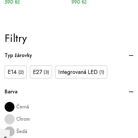
590
Kč
990
Kč
Filtry
Typ žárovky
E14
E27
Integrovaná LED
(2)
(3)
(1)
Barva
Černá
Chrom
Šedá