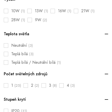
10W
13W
16W
21W
(1)
(1)
(1)
(1)
28W
9W
(1)
(2)
Teplota světla
Neutrální
(3)
Teplá bílá
(3)
Teplá bílá / Neutrální bílá
(1)
Počet světelných zdrojů
1
2
3
4
(25)
(2)
(8)
(3)
Stupeň krytí
IP20
(31)