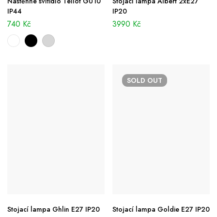
Nástěnné svítidlo Tellot GU10
Stojací lampa Albert 2xE27
IP44
IP20
740
Kč
3990
Kč
SOLD
OUT
Stojací lampa Ghlin E27 IP20
Stojací lampa Goldie E27 IP20