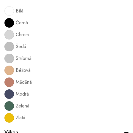
Bílá
Černá
Chrom
Šedá
Stříbrná
Béžová
Měděná
Modrá
Zelená
Zlatá
Výkon