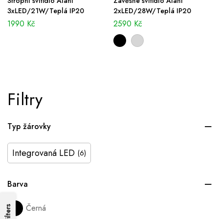
Stropní svítidlo Alani
Závěsné svítidlo Alani
3xLED/21W/Teplá IP20
2xLED/28W/Teplá IP20
1990
Kč
2590
Kč
Filtry
Typ žárovky
Integrovaná LED
(6)
Barva
Černá
Filters