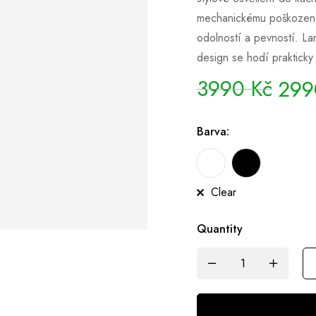
mechanickému poškození
odolností a pevností. La
design se hodí praktick
3990
Kč
29
Barva:
Clear
Quantity