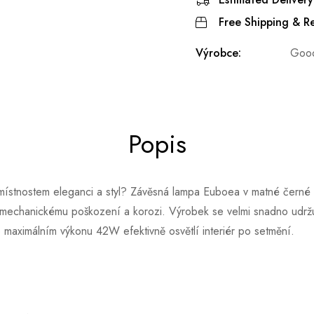
Free Shipping & Re
Výrobce:
Goo
Popis
místnostem eleganci a styl? Závěsná lampa Euboea v matné černé b
či mechanickému poškození a korozi. Výrobek se velmi snadno udržu
 maximálním výkonu 42W efektivně osvětlí interiér po setmění.