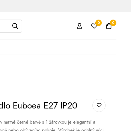
0
0
idlo Euboea E27 IP20
v matné černé barvě s 1 žárovkou je elegantní a
chyně nebo obývacího pokoje. Výrobek je odolný vůči