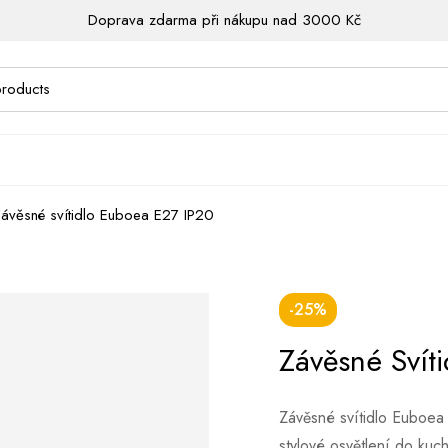
Doprava zdarma při nákupu nad 3000 Kč
ávěsné svítidlo Euboea E27 IP20
-25%
Závěsné Svít
Závěsné svítidlo Euboea 
stylové osvětlení do ku