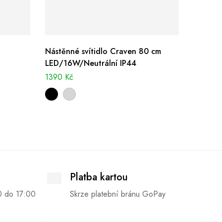
Nástěnné svítidlo Craven 80 cm
Závěsné
LED/16W/Neutrální IP44
990
Kč
1390
Kč
Platba kartou
0 do 17:00
Skrze platební bránu GoPay