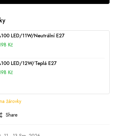
ky
A100 LED/11W/Neutrální E27
198
Kč
A100 LED/12W/Teplá E27
198
Kč
na žárovky
Share
:
11 - 13 Srp, 2026