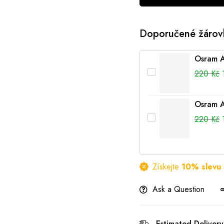
Doporučené žárov
Osram 
220
Kč
Osram 
220
Kč
Získejte
10% slevu
Ask a Question
Estimated Delivery