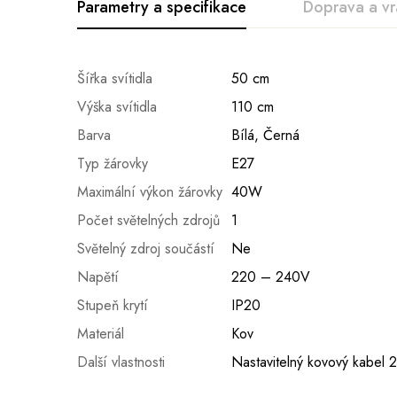
Parametry a specifikace
Doprava a vr
Šířka svítidla
50 cm
Výška svítidla
110 cm
Barva
Bílá
,
Černá
Typ žárovky
E27
Maximální výkon žárovky
40W
Počet světelných zdrojů
1
Světelný zdroj součástí
Ne
Napětí
220 – 240V
Stupeň krytí
IP20
Materiál
Kov
Další vlastnosti
Nastavitelný kovový kabel